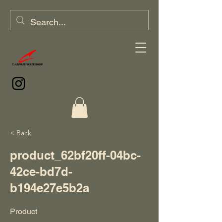
< Back
product_62bf20ff-04bc-
42ce-bd7d-
b194e27e5b2a
Product