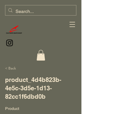
< Back
product_4d4b823b-
4e5c-3d5e-1d13-
82cc1f6dbd0b
Product